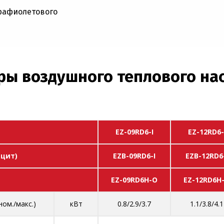
трафиолетового
ры воздушного теплового нас
EZ-09RD6-I
EZ-12RD6-
ацит)
EZB-09RD6-I
EZB-12RD6
EZ-09RD6H-O
EZ-12RD6H
ом./макс.)
кВт
0.8/2.9/3.7
1.1/3.8/4.1