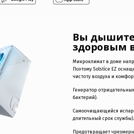
Eesti
Русский
Вы дышите
здоровым 
Микроклимат в доме напр
Поэтому Solstice EZ осн
чистоту воздуха и комфо
Генератор отрицательных
бактерий).
Самоочищающийся испарит
длительный срок службы)
Предотвращает чрезмерну