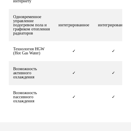
интернету
Одновременное
управление
подогревом пола и
интегрированное
интегрированное
графиком отопления
радиаторов
Технология HGW
✓
✓
(Hot Gas Water)
Возможность
активного
✓
✓
охлаждения
Возможность
пассивного
✓
✓
охлаждения