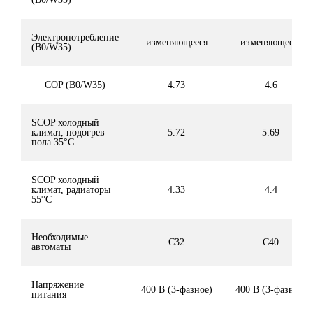
Электропотребление
изменяющееся
изменяющееся
(B0/W35)
COP (B0/W35)
4.73
4.6
SCOP холодный
климат, подогрев
5.72
5.69
пола 35°C
SCOP холодный
климат, радиаторы
4.33
4.4
55°C
Необходимые
C32
C40
автоматы
Напряжение
400 В (3-фазное)
400 В (3-фазное)
питания