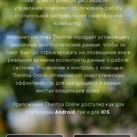
Online. Данная функция дистанционного
управления позволяет отслеживать работу
отопительной системы через смартфон или
компьютер.
Интернет-система Thermia передает установщику
различные диагностические данные, чтобы он
смог быстро отреагировать на оповещения или в
реальном времени посмотреть данные о работе
системы. Управление и контроль с помощью
Thermia Online оптимизирует энергетическую
эффективность для находящихся в разных
местах владельцев дома.
Приложение Thermia Online доступно как для
платформы
Android
, так и для
iOS
.
Перейти на другой язык