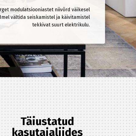
rget modulatsiooniastet niivõrd väikesel
mel vältida seiskamistel ja käivitamistel
tekkivat suurt elektrikulu.
Täiustatud
kasutajaliides