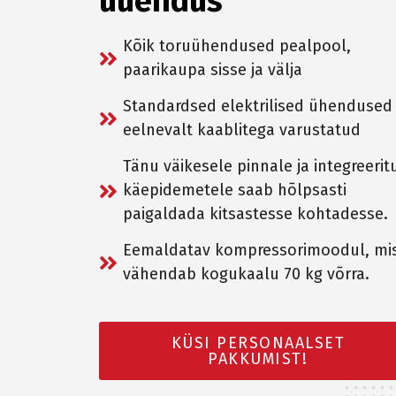
uuendus
Kõik toruühendused pealpool,
paarikaupa sisse ja välja
Standardsed elektrilised ühendused
eelnevalt kaablitega varustatud
Tänu väikesele pinnale ja integreerit
käepidemetele saab hõlpsasti
paigaldada kitsastesse kohtadesse.
Eemaldatav kompressorimoodul, mi
vähendab kogukaalu 70 kg võrra.
KÜSI PERSONAALSET
PAKKUMIST!