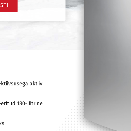
ST!
tiivsusega aktiiv
ritud 180-liitrine
ks