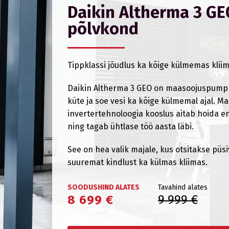
Daikin Altherma 3 GEO
põlvkond
Tippklassi jõudlus ka kõige külmemas kliim
Daikin Altherma 3 GEO on maasoojuspump k
küte ja soe vesi ka kõige külmemal ajal. Ma
invertertehnoloogia kooslus aitab hoida 
ning tagab ühtlase töö aasta läbi.
See on hea valik majale, kus otsitakse püs
suuremat kindlust ka külmas kliimas.
SOODUSHIND ALATES
Tavahind alates
8 699 €
9 999 €