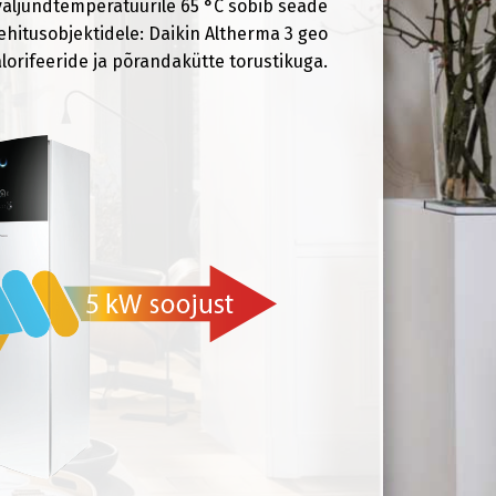
väljundtemperatuurile 65 °C sobib seade
sehitusobjektidele: Daikin Altherma 3 geo
orifeeride ja põrandakütte torustikuga.