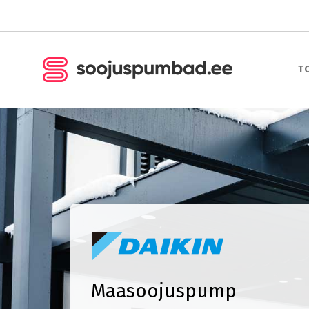
T
Maasoojuspump