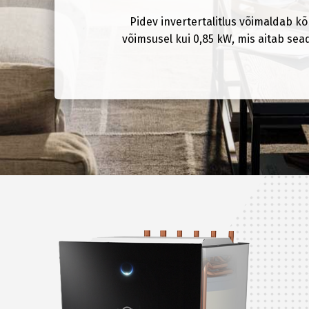
Pidev invertertalitlus võimaldab kõ
Eesti
Русский
võimsusel kui 0,85 kW, mis aitab sead