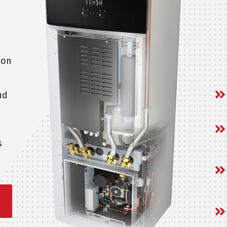
 on
ud
s