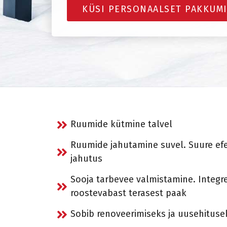
KÜSI PERSONAALSET PAKKUMI
Ruumide kütmine talvel
Ruumide jahutamine suvel. Suure efek
jahutus
Sooja tarbevee valmistamine. Integree
roostevabast terasest paak
Sobib renoveerimiseks ja uusehituse