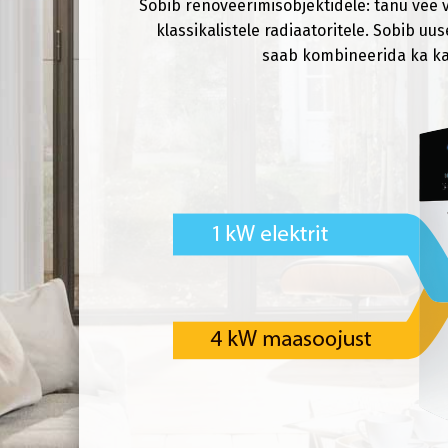
Sobib renoveerimisobjektidele: tänu vee 
klassikalistele radiaatoritele. Sobib uu
saab kombineerida ka kal
Vaheta veebisaidi keelt