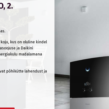
, 2.
as.
oju, kus on oluline kindel
asoojuse ja Daikini
energiakulu madalamana
ivat põhikütte lahendust ja