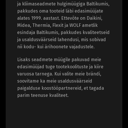
ja kliimaseadmete hulgimüügiga Baltikumis,
pakkudes oma tooteid läbi edasimüüjate
alates 1999. aastast. Ettevõte on Daikini,
Midea, Thermia, Flexit ja WOLF ametlik
esindaja Baltikumis, pakkudes kvaliteetseid
ja usaldusväärseid lahendusi, mis sobivad
nii kodu- kui ärihoonete vajadustele.
Lisaks seadmete müügile pakuvad meie
edasimüüjad tuge tootekoolituste ja kiire
varuosa tarnega. Kui valite meie brändi,
Vaheta veebisaidi keelt
soovitame ka meie usaldusväärseid
paigalduse koostööpartnereid, et tagada
parim teenuse kvaliteet.
Eesti
Русский