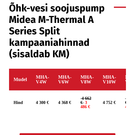
Õhk-vesi soojuspump
Midea M-Thermal A
Series Split
kampaaniahinnad
(sisaldab KM)
MHA-
MHA-
MHA-
MHA-
MHA
Mudel
V4W
V6W
V8W
V10W
V12
4 662
5 67
Hind
4 300 €
4 368 €
€
3
4 752 €
€
4
486 €
456 €