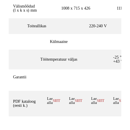
Välismõõdud
1008 x 715 x 426
1118 x 
(l x k x s) mm
Toiteallikas
220-240 V
Külmaaine
-25 °C /
Töötemperatuur väljas
+43 °C
Garantii
Lae
Lae
Lae
Lae
SIIT
SIIT
SIIT
SIIT
PDF kataloog
alla
alla
alla
alla
(eesti k.)