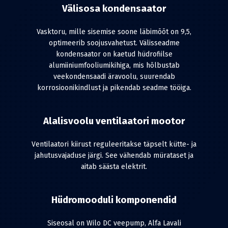
Välisosa kondensaator
Vasktoru, mille sisemise soone läbimõõt on 9,5,
optimeerib soojusvahetust. Välisseadme
kondensaator on kaetud hüdrofiilse
alumiiniumfooliumikihiga, mis hõlbustab
veekondensaadi äravoolu, suurendab
korrosioonikindlust ja pikendab seadme tööiga.
Alalisvoolu ventilaatori mootor
Ventilaatori kiirust reguleeritakse täpselt kütte- ja
jahutusvajaduse järgi. See vähendab mürataset ja
aitab säästa elektrit.
Hüdromooduli komponendid
Siseosal on Wilo DC veepump, Alfa Lavali