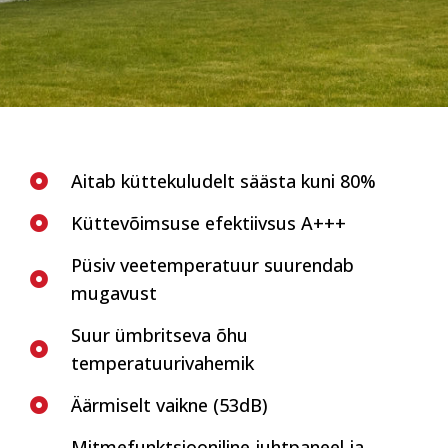
Aitab küttekuludelt säästa kuni 80%
Küttevõimsuse efektiivsus A+++
Püsiv veetemperatuur suurendab
mugavust
Suur ümbritseva õhu
temperatuurivahemik
Äärmiselt vaikne (53dB)
Mitmefunktsiooniline juhtpaneel ja