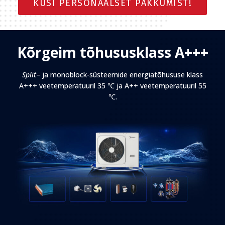
KÜSI PERSONAALSET PAKKUMIST!
Kõrgeim tõhususklass A+++
Split
– ja monoblock-süsteemide energiatõhususe klass
A+++ veetemperatuuril 35 ℃ ja A++ veetemperatuuril 55
℃.