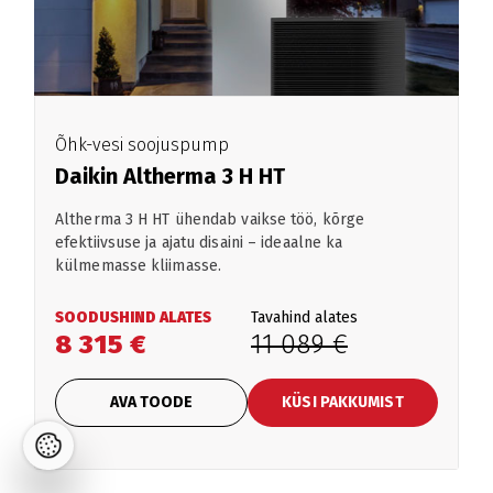
Õhk-vesi soojuspump
Daikin Altherma 3 H HT
Altherma 3 H HT ühendab vaikse töö, kõrge
efektiivsuse ja ajatu disaini – ideaalne ka
külmemasse kliimasse.
SOODUSHIND ALATES
Tavahind alates
8 315 €
11 089 €
AVA TOODE
KÜSI PAKKUMIST