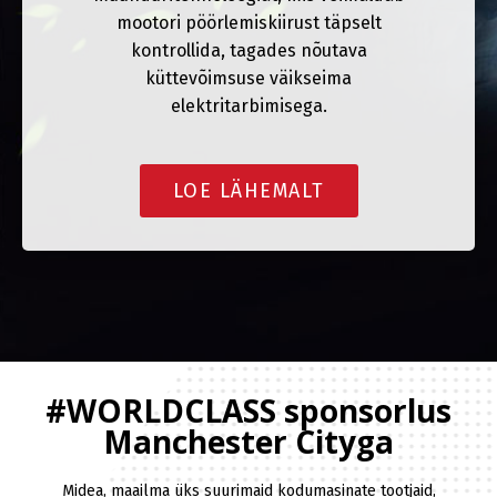
mootori pöörlemiskiirust täpselt
kontrollida, tagades nõutava
küttevõimsuse väikseima
elektritarbimisega.
LOE LÄHEMALT
#WORLDCLASS sponsorlus
Manchester Cityga
Midea, maailma üks suurimaid kodumasinate tootjaid,