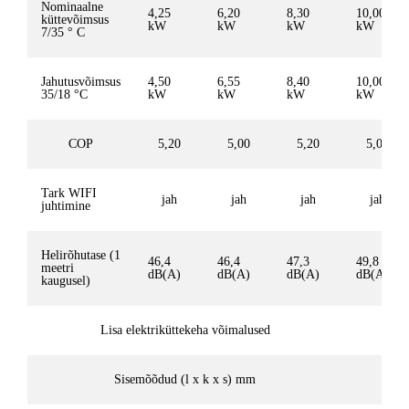
Nominaalne
4,25
6,20
8,30
10,00
küttevõimsus
kW
kW
kW
kW
7/35 ° C
Jahutusvõimsus
4,50
6,55
8,40
10,00
35/18 °C
kW
kW
kW
kW
COP
5,20
5,00
5,20
5,00
Tark WIFI
jah
jah
jah
jah
juhtimine
Helirõhutase (1
46,4
46,4
47,3
49,8
meetri
dB(A)
dB(A)
dB(A)
dB(A)
kaugusel)
Lisa elektriküttekeha võimalused
Sisemõõdud (l x k x s) mm