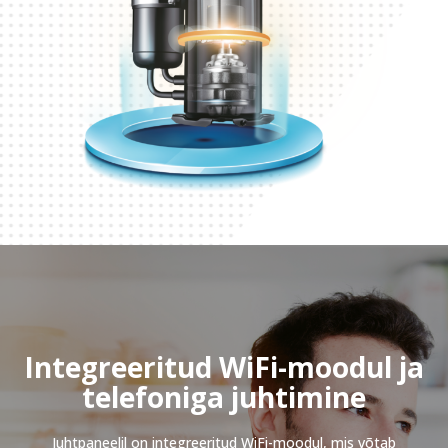
Integreeritud WiFi-
moodul ja
telefoniga juhtimine
Juhtpaneelil on integreeritud WiFi-moodul, mis võtab