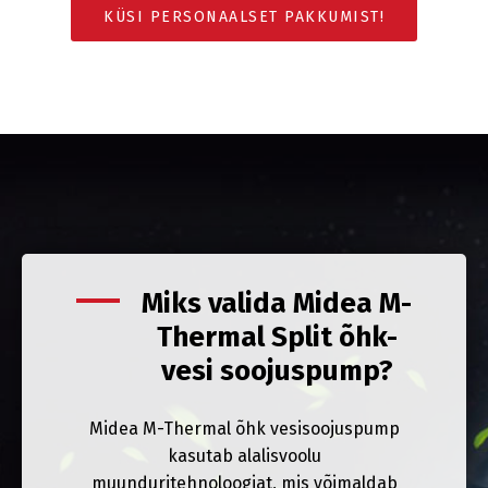
KÜSI PERSONAALSET PAKKUMIST!
Miks valida Midea M-
Thermal Split õhk-
vesi soojuspump?
Midea M-Thermal õhk vesisoojuspump
kasutab alalisvoolu
muunduritehnoloogiat, mis võimaldab