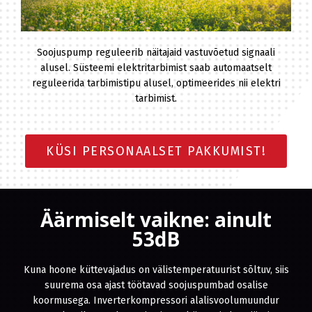
Eesti
Русский
Soojuspump reguleerib näitajaid vastuvõetud signaali
alusel. Süsteemi elektritarbimist saab automaatselt
reguleerida tarbimistipu alusel, optimeerides nii elektri
tarbimist.
KÜSI PERSONAALSET PAKKUMIST!
Äärmiselt vaikne: ainult
53dB
Kuna hoone küttevajadus on välistemperatuurist sõltuv, siis
suurema osa ajast töötavad soojuspumbad osalise
koormusega. Inverterkompressori alalisvoolumuundur