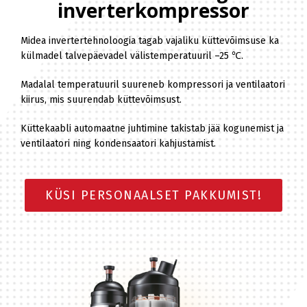
inverterkompressor
Midea invertertehnoloogia tagab vajaliku küttevõimsuse ka
külmadel talvepäevadel välistemperatuuril –25 ℃.
Madalal temperatuuril suureneb kompressori ja ventilaatori
kiirus, mis suurendab küttevõimsust.
Küttekaabli automaatne juhtimine takistab jää kogunemist ja
ventilaatori ning kondensaatori kahjustamist.
KÜSI PERSONAALSET PAKKUMIST!