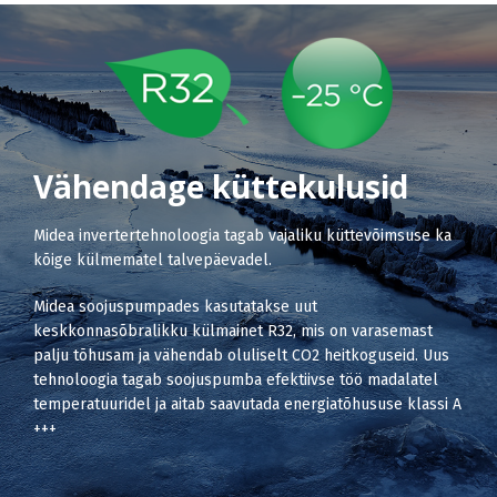
Vähendage küttekulusid
Midea invertertehnoloogia tagab vajaliku küttevõimsuse ka
kõige külmematel talvepäevadel.
Midea soojuspumpades kasutatakse uut
keskkonnasõbralikku külmainet R32, mis on varasemast
palju tõhusam ja vähendab oluliselt CO2 heitkoguseid. Uus
tehnoloogia tagab soojuspumba efektiivse töö madalatel
temperatuuridel ja aitab saavutada energiatõhususe klassi A
+++