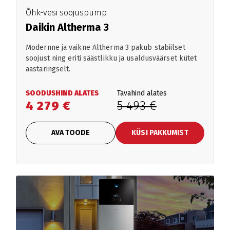
Õhk-vesi soojuspump
Daikin Altherma 3
Modernne ja vaikne Altherma 3 pakub stabiilset
soojust ning eriti säästlikku ja usaldusväärset kütet
aastaringselt.
SOODUSHIND ALATES
Tavahind alates
4 279 €
5 493 €
AVA TOODE
KÜSI PAKKUMIST