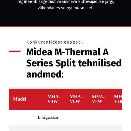
reguleerib sagedust vajamineva küttevajaduse järgi,
vähendades seega mürataset.
Konkurentidest eespool
Midea M-Thermal A
Series Split tehnilised
andmed:
MHA-
MHA-
MHA-
MHA-
Mudel
V4W
V6W
V8W
V10W
Energiaklass